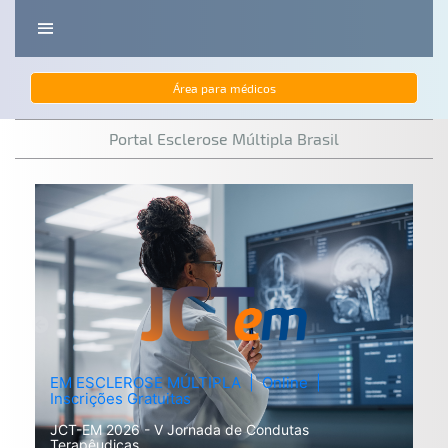
Área para médicos
Portal Esclerose Múltipla Brasil
EM ESCLEROSE MÚLTIPLA | Online |
Inscrições Gratuitas
JCT-EM 2026 - V Jornada de Condutas
Terapêudicas